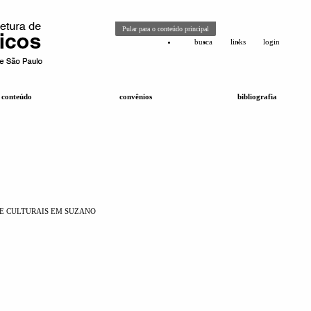
Pular para o conteúdo principal
busca
links
login
conteúdo
convênios
bibliografia
 E CULTURAIS EM SUZANO